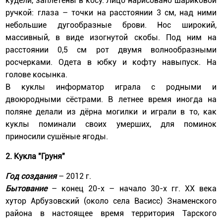
кудели, заплетены в косу. Лицо нарисовано шариковой
ручкой: глаза – точки на расстоянии 3 см, над ними
небольшие дугообразные брови. Нос широкий,
массивный, в виде изогнутой скобы. Под ним на
расстоянии 0,5 см рот двумя волнообразными
росчерками. Одета в юбку и кофту навыпуск. На
голове косынка.
В куклы информатор играла с родными и
двоюродными сёстрами. В летнее время иногда на
поляне делали из дёрна могилки и играли в то, как
куклы поминали своих умерших, для поминок
приносили сушёные ягоды.
2.
Кукла "Груня"
Год создания
– 2012 г.
Бытование
– конец 20-х – начало 30-х гг. ХХ века
хутор Арбузовский (около села Васисс) Знаменского
района в настоящее время территория Тарского