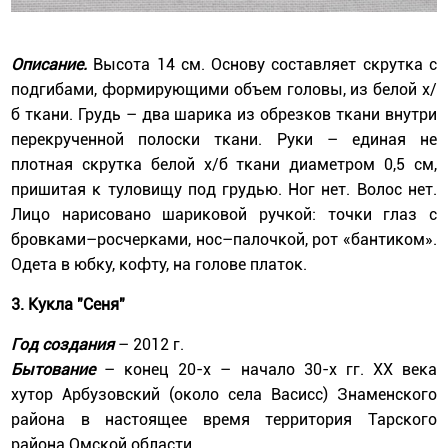
Описание.
Высота 14 см. Основу составляет скрутка с
подгибами, формирующими объем головы, из белой х/
б ткани. Грудь – два шарика из обрезков ткани внутри
перекрученной полоски ткани. Руки – единая не
плотная скрутка белой х/б ткани диаметром 0,5 см,
пришитая к туловищу под грудью. Ног нет. Волос нет.
Лицо нарисовано шариковой ручкой: точки глаз с
бровками–росчерками, нос–палочкой, рот «бантиком».
Одета в юбку, кофту, на голове платок.
3.
Кукла "Сеня"
Год создания
– 2012 г.
Бытование
– конец 20-х – начало 30-х гг. ХХ века
хутор Арбузовский (около села Васисс) Знаменского
района в настоящее время территория Тарского
района Омской области.