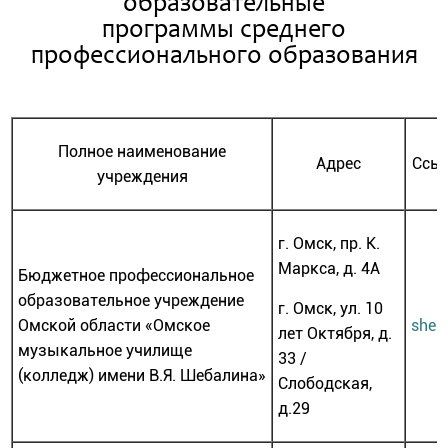
образовательные
программы среднего
профессионального образования
Полное наименование
Адрес
Ссыл
учреждения
г. Омск, пр. К.
Маркса, д. 4А
Бюджетное профессиональное
образовательное учреждение
г. Омск, ул. 10
Омской области «Омское
sheba
лет Октября, д.
музыкальное училище
33 /
(колледж) имени В.Я. Шебалина»
Слободская,
д.29