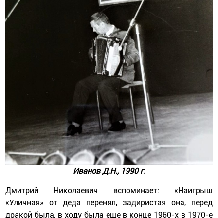
Иванов Д.Н., 1990 г.
Дмитрий Николаевич вспоминает: «Наигрыш
«Уличная» от деда перенял, задиристая она, перед
дракой была, в ходу была еще в конце 1960-х в 1970-е