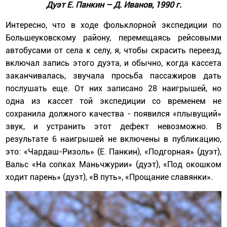
Дуэт Е. Панкин – Д. Иванов, 1990 г.
Интересно, что в ходе фольклорной экспедиции по
Большеуковскому району, перемещаясь рейсовыми
автобусами от села к селу, я, чтобы скрасить переезд,
включал запись этого дуэта, и обычно, когда кассета
заканчивалась, звучала просьба пассажиров дать
послушать еще. От них записано 28 наигрышей, но
одна из кассет той экспедиции со временем не
сохранила должного качества - появился «плывущий»
звук, и устранить этот дефект невозможно. В
результате 6 наигрышей не включены в публикацию,
это: «Чардаш-Ризоль» (Е. Панкин), «Подгорная» (дуэт),
Вальс «На сопках Маньчжурии» (дуэт), «Под окошком
ходит парень» (дуэт), «В путь», «Прощание славянки».