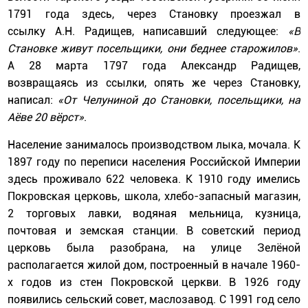
1791 года здесь, через Становку проезжал в
ссылку А.Н. Радищев, написавший следующее:
«В
Становке живут посельщики, они беднее старожилов»
.
А 28 марта 1797 года Александр Радищев,
возвращаясь из ссылки, опять же через Становку,
написал:
«От Челуниной до Становки, посельщики, на
Аёве 20 вёрст»
.
Население занималось производством лыка, мочала. К
1897 году по переписи населения Российской Империи
здесь проживало 622 человека. К 1910 году имелись
Покровская церковь, школа, хлебо-запасный магазин,
2 торговых лавки, водяная мельница, кузница,
почтовая и земская станции. В советский период
церковь была разобрана, на улице Зелёной
располагается жилой дом, построенный в начале 1960-
х годов из стен Покровской церкви. В 1926 году
появились сельский совет, маслозавод. С 1991 год село