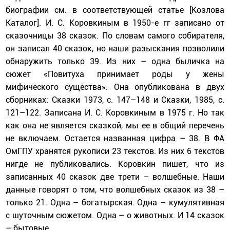
биографии см. в соответствующей статье [Козлова
Каталог]. И. С. Коровкиным в 1950-е гг записано от
сказочницы 38 сказок. По словам самого собирателя,
он записал 40 сказок, но наши разыскания позволили
обнаружить только 39. Из них – одна быличка на
сюжет «Повитуха принимает роды у жены
мифического существа». Она опубликована в двух
сборниках: Сказки 1973, с. 147–148 и Сказки, 1985, с.
121–122. Записана И. С. Коровкиным в 1975 г. Но так
как она не является сказкой, мы ее в общий перечень
не включаем. Остается названная цифра – 38. В ФА
ОмГПУ хранятся рукописи 23 текстов. Из них 6 текстов
нигде не публиковались. Коровкин пишет, что из
записанных 40 сказок две трети – волшебные. Наши
данные говорят о том, что волшебных сказок из 38 –
только 21. Одна – богатырская. Одна – кумулятивная
с шуточным сюжетом. Одна – о животных. И 14 сказок
– бытовые.