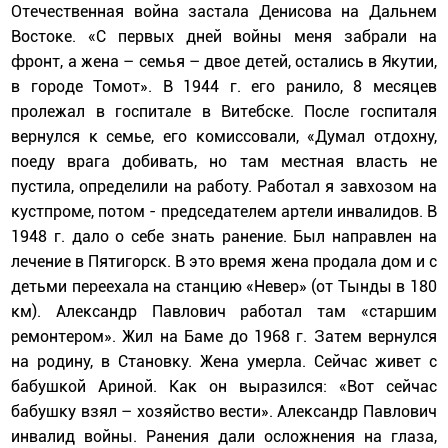
Отечественная война застала Денисова на Дальнем
Востоке. «С первых дней войны меня забрали на
фронт, а жена – семья – двое детей, остались в Якутии,
в городе Томот». В 1944 г. его ранило, 8 месяцев
пролежал в госпитале в Витебске. После госпиталя
вернулся к семье, его комиссовали, «Думал отдохну,
поеду врага добивать, но там местная власть не
пустила, определили на работу. Работал я завхозом на
кустпроме, потом - председателем артели инвалидов. В
1948 г. дало о себе знать ранение. Был направлен на
лечение в Пятигорск. В это время жена продала дом и с
детьми переехала на станцию «Невер» (от Тынды в 180
км). Александр Павлович работал там «старшим
ремонтером». Жил на Баме до 1968 г. Затем вернулся
на родину, в Становку. Жена умерла. Сейчас живет с
бабушкой Ариной. Как он выразился: «Вот сейчас
бабушку взял – хозяйство вести». Александр Павлович
инвалид войны. Ранения дали осложнения на глаза,