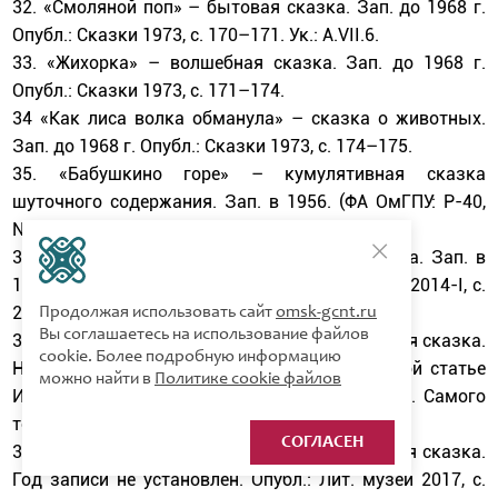
32. «Смоляной поп» – бытовая сказка. Зап. до 1968 г.
Опубл.: Сказки 1973, с. 170–171. Ук.: А.VII.6.
33. «Жихорка» – волшебная сказка. Зап. до 1968 г.
Опубл.: Сказки 1973, с. 171–174.
34 «Как лиса волка обманула» – сказка о животных.
Зап. до 1968 г. Опубл.: Сказки 1973, с. 174–175.
35. «Бабушкино горе» – кумулятивная сказка
шуточного содержания. Зап. в 1956. (ФА ОмГПУ: Р-40,
№ 7). Опубл.: Сказки 1968 с. 102–103.
36. «Фёдор-коровин сын» – волшебная сказка. Зап. в
1970 г. Опубл.: Сказки 1977, с. 11–17; Леонова 2014-I, с.
282–285.
Продолжая использовать сайт
omsk-gcnt.ru
Вы соглашаетесь на использование файлов
37. «Как хохол быка в ученье отдал» – бытовая сказка.
cookie. Более подробную информацию
Но о ней только упоминание во вступительной статье
можно найти в
Политике cookie файлов
И. С. Коровкина к сборнику: Сказки 1973, с. 8. Самого
текста пока не обнаружено.
СОГЛАСЕН
38. «Иван и его Лебедушка-жена» – волшебная сказка.
Год записи не установлен. Опубл.: Лит. музей 2017, с.