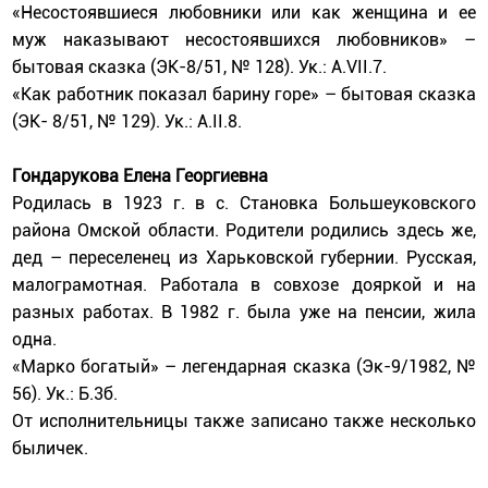
«Несостоявшиеся любовники или как женщина и ее
муж наказывают несостоявшихся любовников» –
бытовая сказка (ЭК-8/51, № 128). Ук.: А.VII.7.
«Как работник показал барину горе» – бытовая сказка
(ЭК- 8/51, № 129). Ук.: А.II.8.
Гондарукова Елена Георгиевна
Родилась в 1923 г. в с. Становка Большеуковского
района Омской области. Родители родились здесь же,
дед – переселенец из Харьковской губернии. Русская,
малограмотная. Работала в совхозе дояркой и на
разных работах. В 1982 г. была уже на пенсии, жила
одна.
«Марко богатый» – легендарная сказка (Эк-9/1982, №
56). Ук.: Б.3б.
От исполнительницы также записано также несколько
быличек.