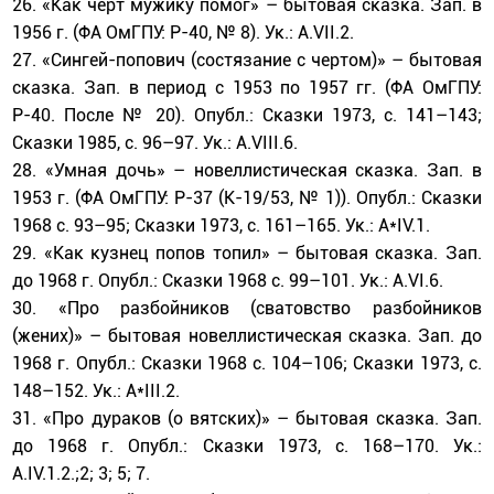
26. «Как черт мужику помог» – бытовая сказка. Зап. в
1956 г. (ФА ОмГПУ: Р-40, № 8). Ук.: А.VII.2.
27. «Сингей-попович (состязание с чертом)» – бытовая
сказка. Зап. в период с 1953 по 1957 гг. (ФА ОмГПУ:
Р-40. После № 20). Опубл.: Сказки 1973, с. 141–143;
Сказки 1985, с. 96–97. Ук.: А.VIII.6.
28. «Умная дочь» – новеллистическая сказка. Зап. в
1953 г. (ФА ОмГПУ: Р-37 (К-19/53, № 1)). Опубл.: Сказки
1968 с. 93–95; Сказки 1973, с. 161–165. Ук.: А*IV.1.
29. «Как кузнец попов топил» – бытовая сказка. Зап.
до 1968 г. Опубл.: Сказки 1968 с. 99–101. Ук.: А.VI.6.
30. «Про разбойников (сватовство разбойников
(жених)» – бытовая новеллистическая сказка. Зап. до
1968 г. Опубл.: Сказки 1968 с. 104–106; Сказки 1973, с.
148–152. Ук.: А*III.2.
31. «Про дураков (о вятских)» – бытовая сказка. Зап.
до 1968 г. Опубл.: Сказки 1973, с. 168–170. Ук.:
А.IV.1.2.;2; 3; 5; 7.