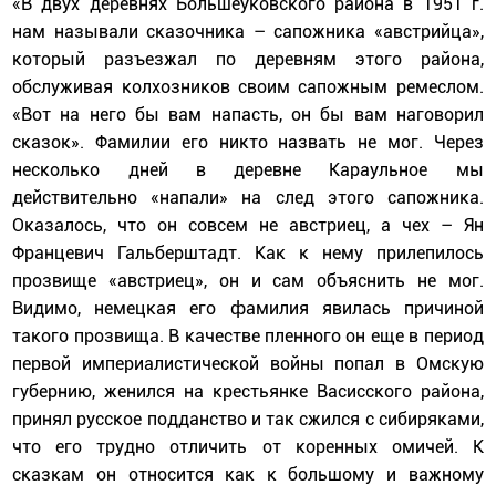
«В двух деревнях Большеуковского района в 1951 г.
нам называли сказочника – сапожника «австрийца»,
который разъезжал по деревням этого района,
обслуживая колхозников своим сапожным ремеслом.
«Вот на него бы вам напасть, он бы вам наговорил
сказок». Фамилии его никто назвать не мог. Через
несколько дней в деревне Караульное мы
действительно «напали» на след этого сапожника.
Оказалось, что он совсем не австриец, а чех – Ян
Францевич Гальберштадт. Как к нему прилепилось
прозвище «австриец», он и сам объяснить не мог.
Видимо, немецкая его фамилия явилась причиной
такого прозвища. В качестве пленного он еще в период
первой империалистической войны попал в Омскую
губернию, женился на крестьянке Васисского района,
принял русское подданство и так сжился с сибиряками,
что его трудно отличить от коренных омичей. К
сказкам он относится как к большому и важному