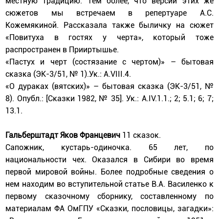
местную традицию. Тем более, что версии этих же
сюжетов мы встречаем в репертуаре А.С.
Кожемякиной. Рассказала также быличку на сюжет
«Повитуха в гостях у черта», который тоже
распространен в Прииртышье.
«Пастух и черт (состязание с чертом)» – бытовая
сказка (ЭК-3/51, № 1).Ук.: А.VIII.4.
«О дураках (вятских)» – бытовая сказка (ЭК-3/51, №
8). Опубл.: [Сказки 1982, № 35]. Ук.: А.IV.1.1.; 2; 5.1; 6; 7;
13.1.
Гальберштадт Яков Францевич
11 сказок.
Сапожник, кустарь-одиночка. 65 лет, по
национальности чех. Оказался в Сибири во время
первой мировой войны. Более подробные сведения о
нем находим во вступительной статье В.А. Василенко к
первому сказочному сборнику, составленному по
материалам ФА ОмГПУ «Сказки, пословицы, загадки»: