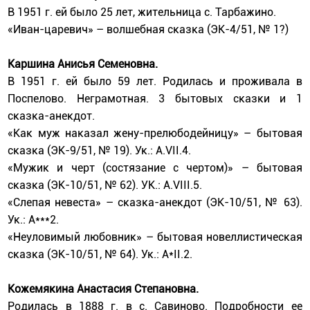
В 1951 г. ей было 25 лет, жительница с. Тарбажино.
«Иван-царевич» – волшебная сказка (ЭК-4/51, № 1?)
Каршина Анисья Семеновна.
В 1951 г. ей было 59 лет. Родилась и проживала в
Поспелово. Неграмотная. 3 бытовых сказки и 1
сказка-анекдот.
«Как муж наказал жену-прелюбодейницу» – бытовая
сказка (ЭК-9/51, № 19). Ук.: А.VII.4.
«Мужик и черт (состязание с чертом)» – бытовая
сказка (ЭК-10/51, № 62). УК.: А.VIII.5.
«Слепая невеста» – сказка-анекдот (ЭК-10/51, № 63).
Ук.: А***2.
«Неуловимый любовник» – бытовая новеллистическая
сказка (ЭК-10/51, № 64). Ук.: А*II.2.
Кожемякина Анастасия Степановна.
Родилась в 1888 г. в с. Савиново. Подробности ее