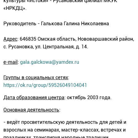
культуры «Истоки» - Русановский филиал МКУК
«НРКДЦ».
Руководитель - Галькова Галина Николаевна
Адрес
: 646835 Омская область, Нововаршавский район,
с. Русановка, ул. Центральная, д. 14.
e-mail
:
gala.galckowa@yamdex.ru
Группы в социальных сетях
:
https://ok.ru/group/59526049104041
Дата образования центра
: октябрь 2003 года.
Основная деятельность
:
- ведёт просветительскую деятельность для детей и
взрослых на семинарах, мастер-классах, встречах и
праздниках, транслируя народные традиции