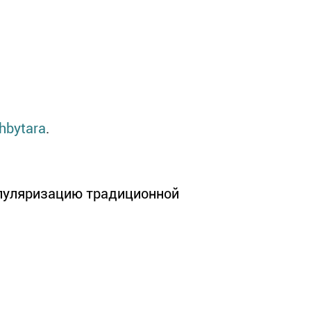
hbytara
.
популяризацию традиционной