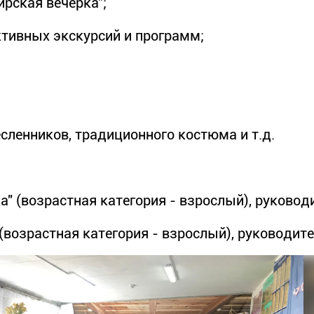
рская вечерка";
ктивных экскурсий и программ;
сленников, традиционного костюма и т.д.
" (возрастная категория - взрослый), руковод
(возрастная категория - взрослый), руководит