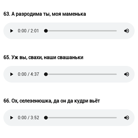
63. А разродима ты, моя маменька
65. Уж вы, свахи, наши свашаньки
66. Ох, селезенюшка, да он да кудри вьёт