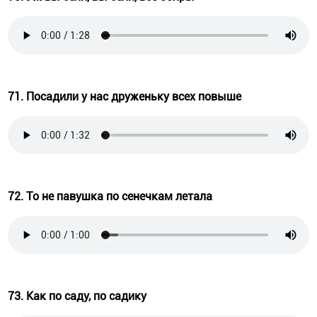
71. Посадили у нас друженьку всех повыше
72. То не павушка по сенечкам летала
73. Как по саду, по садику