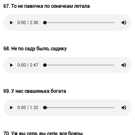
67. То не павочка по сеначкам летала
68. Не по саду было, садику
69. У нас свашенька богата
70. Уж вы сели, вы сели, все бояры