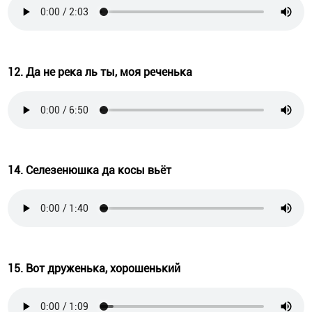
12. Да не река ль ты, моя реченька
14. Селезенюшка да косы вьёт
15. Вот друженька, хорошенький