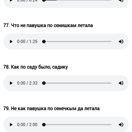
77. Что не павушка по сенишкам летала
78. Как по саду было, садику
79. Не как павушка по сенечкым да летала