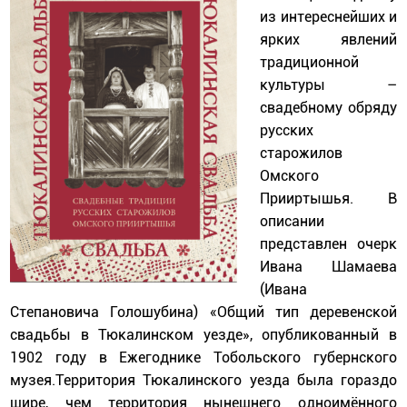
из интереснейших и
ярких явлений
традиционной
культуры –
свадебному обряду
русских
старожилов
Омского
Прииртышья. В
описании
представлен очерк
Ивана Шамаева
(Ивана
Степановича Голошубина) «Общий тип деревенской
свадьбы в Тюкалинском уезде», опубликованный в
1902 году в Ежегоднике Тобольского губернского
музея.Территория Тюкалинского уезда была гораздо
шире, чем территория нынешнего одноимённого