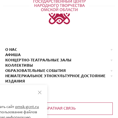
О НАС
АФИША
КОНЦЕРТНО-ТЕАТРАЛЬНЫЕ ЗАЛЫ
КОЛЛЕКТИВЫ
ОБРАЗОВАТЕЛЬНЫЕ СОБЫТИЯ
НЕМАТЕРИАЛЬНОЕ ЭТНОКУЛЬТУРНОЕ ДОСТОЯНИЕ
ИЗДАНИЯ
КОНТАКТЫ
КУПИТЬ БИЛЕТ
должая использовать сайт
omsk-gcnt.ru
ОБРАТНАЯ СВЯЗЬ
соглашаетесь на использование файлов
kie. Более подробную информацию