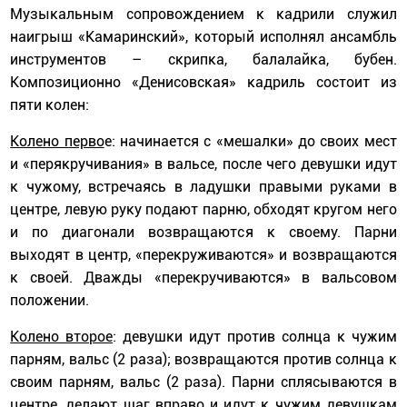
Музыкальным сопровождением к кадрили служил
наигрыш «Камаринский», который исполнял ансамбль
инструментов – скрипка, балалайка, бубен.
Композиционно «Денисовская» кадриль состоит из
пяти колен:
Колено перво
е: начинается с «мешалки» до своих мест
и «перякручивания» в вальсе, после чего девушки идут
к чужому, встречаясь в ладушки правыми руками в
центре, левую руку подают парню, обходят кругом него
и по диагонали возвращаются к своему. Парни
выходят в центр, «перекруживаются» и возвращаются
к своей. Дважды «перекручиваются» в вальсовом
положении.
Колено второе
: девушки идут против солнца к чужим
парням, вальс (2 раза); возвращаются против солнца к
своим парням, вальс (2 раза). Парни сплясываются в
центре, делают шаг вправо и идут к чужим девушкам