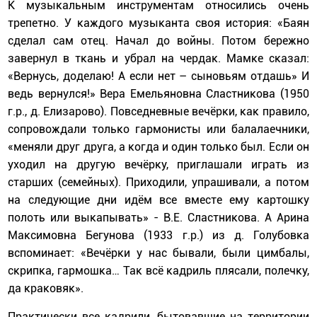
К музыкальным инструментам относились очень
трепетно. У каждого музыканта своя история: «Баян
сделал сам отец. Начал до войны. Потом бережно
завернул в ткань и убрал на чердак. Мамке сказал:
«Вернусь, доделаю! А если нет – сыновьям отдашь» И
ведь вернулся!» Вера Емельяновна Сластникова (1950
г.р., д. Елизарово). Повседневные вечёрки, как правило,
сопровождали только гармонисты или балалаечники,
«меняли друг друга, а когда и один только был. Если он
уходил на другую вечёрку, приглашали играть из
старших (семейных). Приходили, упрашивали, а потом
на следующие дни идём все вместе ему картошку
полоть или выкапывать» - В.Е. Сластникова. А Арина
Максимовна Бегунова (1933 г.р.) из д. Голубовка
вспоминает: «Вечёрки у нас бывали, были цимбалы,
скрипка, гармошка… Так всё кадриль плясали, полечку,
да краковяк».
Практически все кадрили, бытовавшие на территории