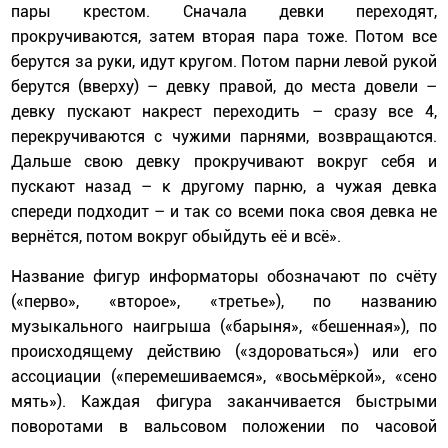
пары крестом. Сначала девки переходят,
прокручиваются, затем вторая пара тоже. Потом все
берутся за руки, идут кругом. Потом парни левой рукой
берутся (вверху) – девку правой, до места довели –
девку пускают накрест переходить – сразу все 4,
перекручиваются с чужими парнями, возвращаются.
Дальше свою девку прокручивают вокруг себя и
пускают назад – к другому парню, а чужая девка
спереди подходит – и так со всеми пока своя девка не
вернётся, потом вокруг обыйдуть её и всё».
Название фигур информаторы обозначают по счёту
(«перво», «второе», «третье»), по названию
музыкального наигрыша («барыня», «бешенная»), по
происходящему действию («здороваться») или его
ассоциации («перемешиваемся», «восьмёркой», «сено
мять»). Каждая фигура заканчивается быстрыми
поворотами в вальсовом положении по часовой