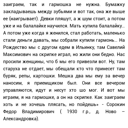
заиграем, так и гармошка не нужна. Бумажку
закладываешь между зубьями и вот так, она же выше
ее (наигрывает). Девки пляшут, а ж шум стоит, а потом
уже и на балалайке научился. Мать купила балалайку…
А потом уже когда я женился, стал работать, маленько
стали деньги давать, мы собрали купили гармонь… На
Рождество мы с другом едем в Ильинку, там Савелий
Максимович на скрипке играл, но жили они бедно. Нас
просили женщины, что б мы его привезли вот. Ну, там
старуха не отдает, мы обещали кто что принесет там
буряк, репы, картошки. Мешка два мы ему за вечер
наносим, я приемщиком был. Они все вечером
управляются, идут и несут хто шо мог. И вот мы
играем, я на гармошке, а он на скрипке. Как заиграем
хоть и не хочешь плясать, но пойдешь» - Сорокин
Федор Владимирович ( 1930 г.р., д. Ново –
Александровка).