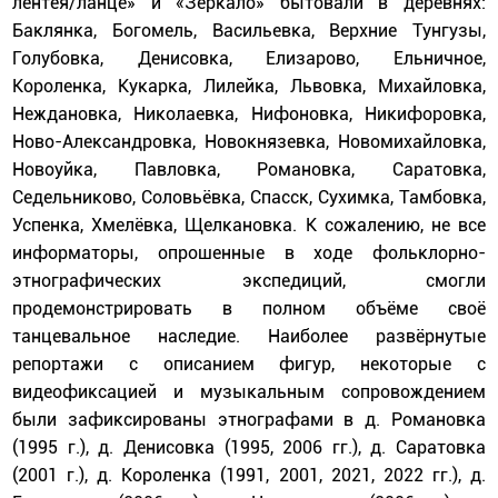
лентея/ланце» и «Зеркало» бытовали в деревнях:
Баклянка, Богомель, Васильевка, Верхние Тунгузы,
Голубовка, Денисовка, Елизарово, Ельничное,
Короленка, Кукарка, Лилейка, Львовка, Михайловка,
Неждановка, Николаевка, Нифоновка, Никифоровка,
Ново-Александровка, Новокнязевка, Новомихайловка,
Новоуйка, Павловка, Романовка, Саратовка,
Седельниково, Соловьёвка, Спасск, Сухимка, Тамбовка,
Успенка, Хмелёвка, Щелкановка. К сожалению, не все
информаторы, опрошенные в ходе фольклорно-
этнографических экспедиций, смогли
продемонстрировать в полном объёме своё
танцевальное наследие. Наиболее развёрнутые
репортажи с описанием фигур, некоторые с
видеофиксацией и музыкальным сопровождением
были зафиксированы этнографами в д. Романовка
(1995 г.), д. Денисовка (1995, 2006 гг.), д. Саратовка
(2001 г.), д. Короленка (1991, 2001, 2021, 2022 гг.), д.