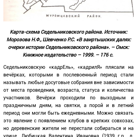
Карта-схема Седельниковского района. Источник:
Морозова Н.Ф., Шевченко Р.С. «В заиртышских далях:
очерки истории Седельниковского района». – Омск:
Книжное издательство – 1999. – 176 с.
Седельниковскую «кадрЕль», «кадрилЯ» плясали на
вечёрках, которыми в послевоенный период стали
называть любые досуговые собрания вне зависимости
от места проведения, возраста, статуса и количества
участников. Вечёрки проходили по выходным и
праздничным дням, на святки, а порой и в летний
период они могли быть ежедневными. Можно связать
это явление с появлением клубов в крепких совхозах,
но деревенские жители не перестали собираться и на
улице. Любицкая Валентина Ивановна (1939 г.р., д.